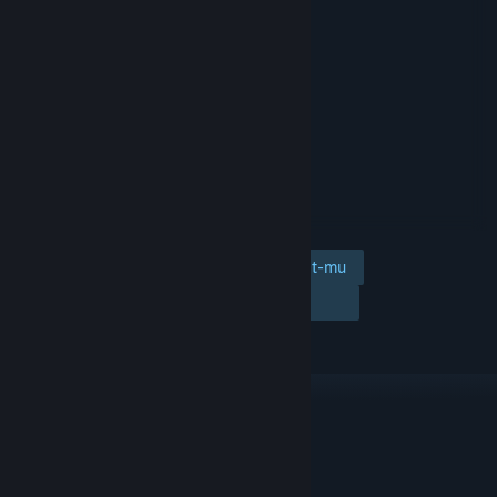
Tambahkan ke wishlist-mu
Ikuti
Abaikan
TAUTAN & INFO
APA GAME INI RELEVAN UNTUKMU?