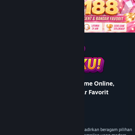
Bantuan
Rincian Akun
Preferensi toko
Ubah bahasa
Ganti Pengguna
Dapatkan Aplikasi Seluler Steam
Lihat situs web desktop
PRADA188 | Portal Resmi Game Online,
Rekomendasi Agent & Bandar Favorit
Pengembang
PersonaeGame Studio
Penerbit
Kunpan Games
Dirilis
23 Jan 2026
PRADA188
merupakan portal slot online yang menghadirkan beragam pilihan